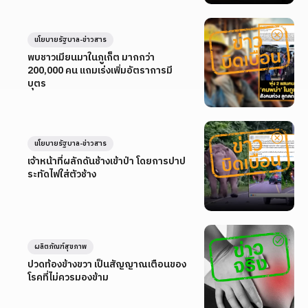
นโยบายรัฐบาล-ข่าวสาร
พบชาวเมียนมาในภูเก็ต มากกว่า
200,000 คน แถมเร่งเพิ่มอัตราการมี
บุตร
นโยบายรัฐบาล-ข่าวสาร
เจ้าหน้าที่ผลักดันช้างเข้าป่า โดยการปาป
ระทัดไฟใส่ตัวช้าง
ผลิตภัณฑ์สุขภาพ
ปวดท้องข้างขวา เป็นสัญญาณเตือนของ
โรคที่ไม่ควรมองข้าม