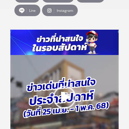
Line
Instagram
ตั
ว
เ
ล่
น
ไ
ฟ
ล์
วิ
ดี
โ
อ