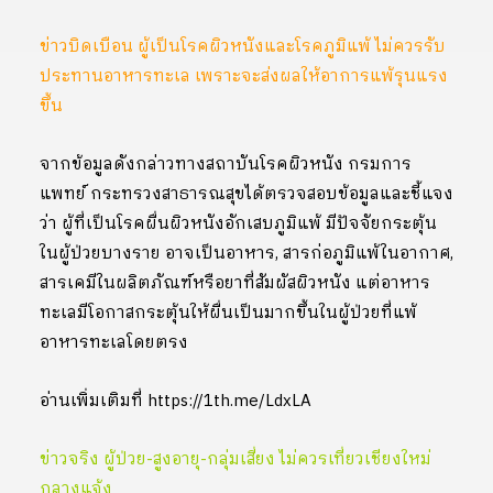
ข่าวบิดเบือน ผู้เป็นโรคผิวหนัง​และโรคภูมิแพ้ ไม่ควรรับ
ประทานอาหารทะเล เพราะจะส่งผลให้อาการแพ้รุนแรง
ขึ้น
จากข้อมูลดังกล่าวทางสถาบันโรคผิวหนัง กรมการ
แพทย์ กระทรวงสาธารณสุขได้ตรวจสอบข้อมูลและชี้แจง
ว่า ผู้ที่เป็นโรคผื่นผิวหนังอักเสบภูมิแพ้ มีปัจจัยกระตุ้น
ในผู้ป่วยบางราย อาจเป็นอาหาร, สารก่อภูมิแพ้ในอากาศ,
สารเคมีในผลิตภัณฑ์หรือยาที่สัมผัสผิวหนัง แต่อาหาร
ทะเลมีโอกาสกระตุ้นให้ผื่นเป็นมากขึ้นในผู้ป่วยที่แพ้
อาหารทะเลโดยตรง
อ่านเพิ่มเติมที่ https://1th.me/LdxLA
ข่าวจริง ผู้ป่วย-สูงอายุ-กลุ่มเสี่ยง ไม่ควรเที่ยวเชียงใหม่
กลางแจ้ง