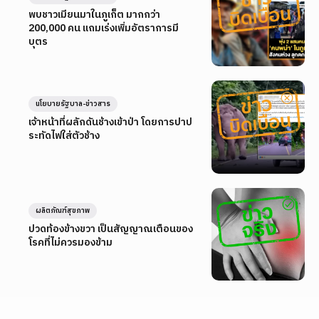
พบชาวเมียนมาในภูเก็ต มากกว่า
200,000 คน แถมเร่งเพิ่มอัตราการมี
บุตร
นโยบายรัฐบาล-ข่าวสาร
เจ้าหน้าที่ผลักดันช้างเข้าป่า โดยการปาป
ระทัดไฟใส่ตัวช้าง
ผลิตภัณฑ์สุขภาพ
ปวดท้องข้างขวา เป็นสัญญาณเตือนของ
โรคที่ไม่ควรมองข้าม