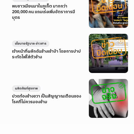
พบชาวเมียนมาในภูเก็ต มากกว่า
200,000 คน แถมเร่งเพิ่มอัตราการมี
บุตร
นโยบายรัฐบาล-ข่าวสาร
เจ้าหน้าที่ผลักดันช้างเข้าป่า โดยการปาป
ระทัดไฟใส่ตัวช้าง
ผลิตภัณฑ์สุขภาพ
ปวดท้องข้างขวา เป็นสัญญาณเตือนของ
โรคที่ไม่ควรมองข้าม