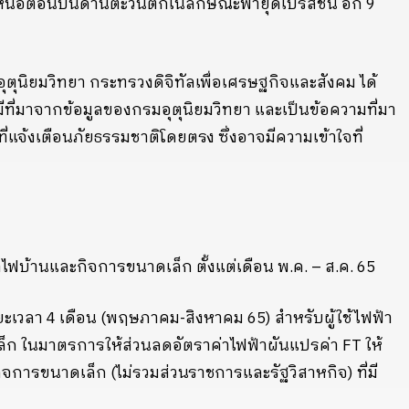
หนือตอนบนด้านตะวันตกในลักษณะพายุดีเปรสชัน อีก 9
อุตุนิยมวิทยา กระทรวงดิจิทัลเพื่อเศรษฐกิจและสังคม ได้
มีที่มาจากข้อมูลของกรมอุตุนิยมวิทยา และเป็นข้อความที่มา
ี่แจ้งเตือนภัยธรรมชาติโดยตรง ซึ่งอาจมีความเข้าใจที่
ไฟบ้านและกิจการขนาดเล็ก ตั้งแต่เดือน พ.ค. – ส.ค. 65
ะเวลา 4 เดือน (พฤษภาคม-สิงหาคม 65) สำหรับผู้ใช้ไฟฟ้า
ก ในมาตรการให้ส่วนลดอัตราค่าไฟฟ้าผันแปรค่า FT ให้
ิจการขนาดเล็ก (ไม่รวมส่วนราชการและรัฐวิสาหกิจ) ที่มี