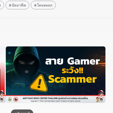
ศ
มิจฉาชีพ
โดนหลอก