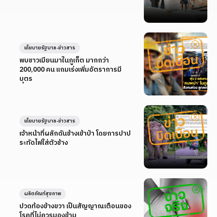
นโยบายรัฐบาล-ข่าวสาร
พบชาวเมียนมาในภูเก็ต มากกว่า
200,000 คน แถมเร่งเพิ่มอัตราการมี
บุตร
นโยบายรัฐบาล-ข่าวสาร
เจ้าหน้าที่ผลักดันช้างเข้าป่า โดยการปาป
ระทัดไฟใส่ตัวช้าง
ผลิตภัณฑ์สุขภาพ
ปวดท้องข้างขวา เป็นสัญญาณเตือนของ
โรคที่ไม่ควรมองข้าม