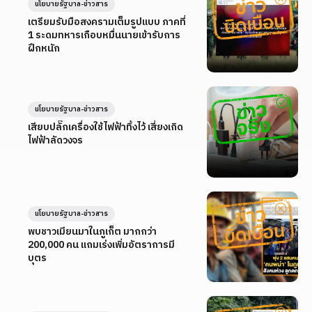
นโยบายรัฐบาล-ข่าวสาร
เตรียมรับมือสงครามเต็มรูปแบบ ภาคที่
1 ระดมทหารเกือบหมื่นนายเข้ารับการ
ฝึกหนัก
นโยบายรัฐบาล-ข่าวสาร
เสียบปลั๊กเครื่องใช้ไฟฟ้าทิ้งไว้ เสี่ยงเกิด
ไฟฟ้าลัดวงจร
นโยบายรัฐบาล-ข่าวสาร
พบชาวเมียนมาในภูเก็ต มากกว่า
200,000 คน แถมเร่งเพิ่มอัตราการมี
บุตร