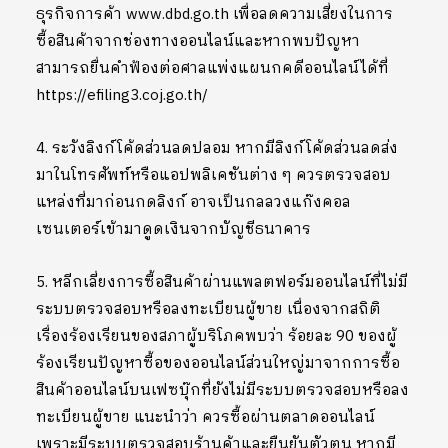
ธุรกิจการค้า www.dbd.go.th เพื่อลดความเสี่ยงในการ
ซื้อสินค้าจากช่องทางออนไลน์และหากพบปัญหา
สามารถยื่นคำฟ้องต่อศาลแพ่งแผนกคดีออนไลน์ได้ที่
https://efiling3.coj.go.th/
4. ระวังลิงก์โค้ดส่วนลดปลอม หากมีลิงก์โค้ดส่วนลดส่ง
มาในโทรศัพท์หรือแอปพลิเคชันต่าง ๆ ควรตรวจสอบ
แหล่งที่มาก่อนกดลิงก์ อาจเป็นกลลวงแก๊งคอล
เซนเตอร์เข้ามาดูดเงินจากบัญชีธนาคาร
5. หลีกเลี่ยงการซื้อสินค้าผ่านแพลตฟอร์มออนไลน์ที่ไม่มี
ระบบตรวจสอบหรือลงทะเบียนผู้ขาย เนื่องจากสถิติ
เรื่องร้องเรียนของสภาผู้บริโภคพบว่า ร้อยละ 90 ของผู้
ร้องเรียนปัญหาซื้อของออนไลน์ส่วนใหญ่มาจากการซื้อ
สินค้าออนไลน์บนเฟซบุ๊กที่ยังไม่มีระบบตรวจสอบหรือลง
ทะเบียนผู้ขาย แนะนำว่า ควรซื้อผ่านตลาดออนไลน์
เพราะมีระบบตรวจสอบร้านค้าและยืนยันตัวตน หากมี