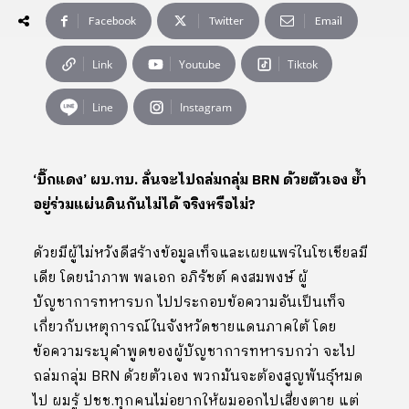
Facebook
Twitter
Email
Link
Youtube
Tiktok
Line
Instagram
‘บิ๊กแดง’ ผบ.ทบ. ลั่นจะไปถล่มกลุ่ม BRN ด้วยตัวเอง
ย้ำ
อยู่ร่วมแผ่นดินกันไม่ได้ จริงหรือไม่?
ด้วยมีผู้ไม่หวังดีสร้างข้อมูลเท็จและเผยแพร่ในโซเชียลมี
เดีย โดยนำภาพ พลเอก อภิรัชต์ คงสมพงษ์ ผู้
บัญชาการทหารบก ไปประกอบข้อความอันเป็นเท็จ
เกี่ยวกับเหตุการณ์ในจังหวัดชายแดนภาคใต้ โดย
ข้อความระบุคำพูดของผู้บัญชาการทหารบกว่า จะไป
ถล่มกลุ่ม BRN ด้วยตัวเอง พวกมันจะต้องสูญพันธุ์หมด
ไป ผมรู้ ปชช.ทุกคนไม่อยากให้ผมออกไปเสี่ยงตาย แต่