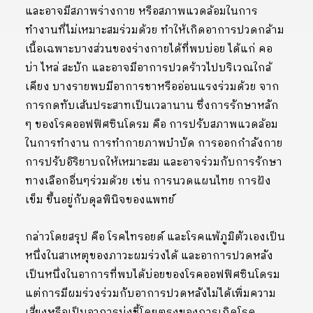
และอาจมีสภาพร่างกาย หรือสภาพแวดล้อมในการ
ทำงานที่ไม่เหมาะสมร่วมด้วย ทำให้เกิดอาการปวดกล้าม
เนื้อเฉพาะบางส่วนของร่างกายได้ที่พบบ่อย ได้แก่ คอ
บ่า ไหล่ สะบัก และอาจมีอาการปวดร้าวไปบริเวณใกล้
เคียง บางรายพบมีอาการชาหรืออ่อนแรงร่วมด้วย จาก
การกดทับเส้นประสาทเป็นเวลานาน ซึ่งการรักษาหลัก
ๆ ของโรคออฟฟิศซินโดรม คือ การปรับสภาพแวดล้อม
ในการทำงาน การทำกายภาพบำบัด การออกกำลังกาย
การปรับอิริยาบถให้เหมาะสม และอาจร่วมกับการรักษา
ทางเลือกอื่นๆร่วมด้วย เช่น การนวดแผนไทย การฝัง
เข็ม ขึ้นอยู่กับดุลพินิจของแพทย์
กล่าวโดยสรุป คือ โรคไทรอยด์ และโรคแพ้ภูมิตัวเองเป็น
หนึ่งในสาเหตุของภาวะผมร่วงได้ และอาการปวดหลัง
เป็นหนึ่งในอาการที่พบได้บ่อยของโรคออฟฟิศซินโดรม
แต่การมีผมร่วงร่วมกับอาการปวดหลังไม่ได้เพิ่มความ
เสี่ยงหรือเป็นอาการบ่งชี้โดยตรงของการเกิดโรค