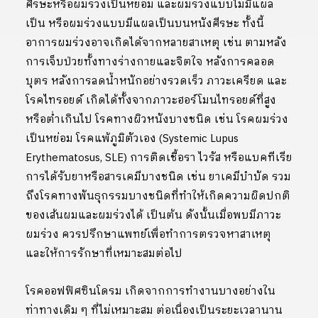
ศีรษะหรือผมร่วงเป็นหย่อม และผมร่วงแบบไม่มีแผล
เป็น หรือผมร่วงแบบมีแผลเป็นบนหนังศีรษะ ทั้งนี้
อาการผมร่วงอาจเกิดได้จากหลายสาเหตุ เช่น ตามหลัง
การเจ็บป่วยทั้งทางร่างกายและจิตใจ หลังการคลอด
บุตร หลังการลดน้ำหนักอย่างรวดเร็ว ภาวะเครียด และ
โรคไทรอยด์ เกิดได้ทั้งจากภาวะฮอร์โมนไทรอยด์ที่สูง
หรือต่ำเกินไป โรคทางผิวหนังบางชนิด เช่น โรคผมร่วง
เป็นหย่อม โรคแพ้ภูมิตัวเอง (Systemic Lupus
Erythematosus, SLE) การติดเชื้อรา ไวรัส หรือแบคทีเรีย
การได้รับยาหรือสารเคมีบางชนิด เช่น ยาเคมีบำบัด รวม
ถึงโรคทางพันธุกรรมบางชนิดที่ทำให้เกิดความผิดปกติ
ของเส้นผมและผมร่วงได้ เป็นต้น ดังนั้นเมื่อพบมีภาวะ
ผมร่วง ควรปรึกษาแพทย์เพื่อทำการตรวจหาสาเหตุ
และให้การรักษาที่เหมาะสมต่อไป
โรคออฟฟิศซินโดรม เกิดจากการทำงานบางอย่างใน
ท่าทางเดิม ๆ ที่ไม่เหมาะสม ต่อเนื่องเป็นระยะเวลานาน