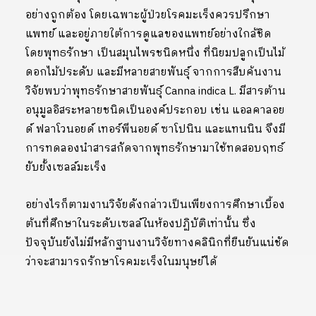
อย่างถูกต้อง โดยเฉพาะผู้ป่วยโรคมะเร็งควรปรึกษา
แพทย์ และอยู่ภายใต้การดูแลของแพทย์อย่างใกล้ชิด
โดยพุทธรักษา เป็นสมุนไพรชนิดหนึ่ง ที่นิยมปลูกเป็นไม้
ดอกไม้ประดับ และมีหลายสายพันธุ์ จากการสืบค้นงาน
วิจัยพบว่าพุทธรักษาสายพันธุ์ Canna indica L. มีสารต้าน
อนุมูลอิสระหลายชนิดเป็นองค์ประกอบ เช่น แอลคาลอย
ด์ ฟลาโวนอยด์ เทอร์พีนอยด์ ซาโปนิน และแทนนิน จึงมี
การทดลองนำสารสกัดจากพุทธรักษามาใช้ทดสอบฤทธ์
ยับยั้งเซลล์มะเร็ง
อย่างไรก็ตามงานวิจัยดังกล่าวเป็นเพียงการศึกษาเบื้อง
ต้นที่ศึกษาในระดับเซลล์ในห้องปฏิบัติเท่านั้น ซึ่ง
ปัจจุบันยังไม่มีหลักฐานงานวิจัยทางคลินิกที่ยืนยันแน่ชัด
ว่าจะสามารถรักษาโรคมะเร็งในมนุษย์ได้