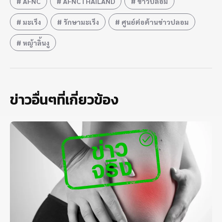
AFNC
AFNCTHAILAND
ข่าวปลอม
มะเร็ง
รักษามะเร็ง
ศูนย์ต่อต้านข่าวปลอม
หญ้าลิ้นงู
ข่าวอื่นๆที่เกี่ยวข้อง