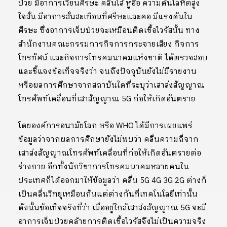
ป่วย มีอาการเวียนศีรษะ คลื่นไส้ หูอื้อ ความดันโลหิตสูง
ใจสั่น มีอาการสั่นสะเทือนที่ศรีษะและคอ มีแรงดันใน
ศีรษะ ซึ่งอาการเจ็บป่วยจะเหมือนติดเชื้อไวรัสนั้น ทาง
สำนักงานคณะกรรมการกิจการกระจายเสียง กิจการ
โทรทัศน์ และกิจการโทรคมนาคมแห่งชาติ ได้ตรวจสอบ
และชี้แจงข้อเท็จจริงว่า จนถึงปัจจุบันยังไม่มีรายงาน
หรือผลการศึกษาจากสถาบันใดที่ระบุว่าเสาส่งสัญญาณ
โทรศัพท์เคลื่อนที่เสาสัญญาณ
5G
ก่อให้เกิดอันตราย
โดยองค์การอนามัยโลก หรือ
WHO
ได้มีการเผยแพร่
ข้อมูลว่าจากผลการศึกษายังไม่พบว่า คลื่นความถี่จาก
เสาส่งสัญญาณโทรศัพท์เคลื่อนที่ก่อให้เกิดอันตรายต่อ
ร่างกาย อีกทั้งนักวิชาการโทรคมนาคมหลายคนใน
ประเทศก็ได้ออกมาให้ข้อมูลว่า คลื่น
5G 4G 3G 2G
ต่างก็
เป็นคลื่นวิทยุเหมือนกันแต่ต่างกันที่เทคโนโลยีเท่านั้น
ดังนั้นข้อเท็จจริงที่ว่า เมื่ออยู่ใกล้เสาส่งสัญญาณ
5G
จะมี
อาการเจ็บป่วยคล้ายการติดเชื้อไวรัสจึงไม่เป็นความจริง