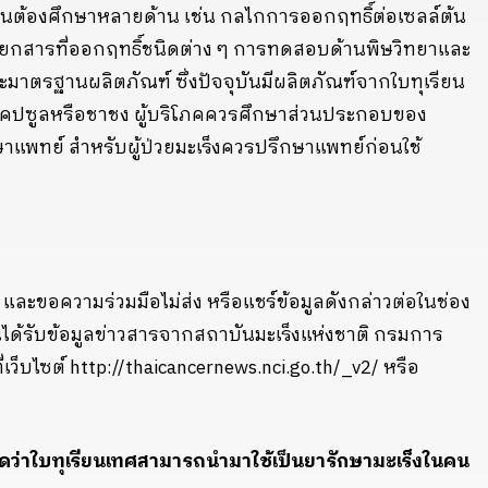
ป็นต้องศึกษาหลายด้าน เช่น กลไกการออกฤทธิ์ต่อเซลล์ต้น
ยกสารที่ออกฤทธิ์ชนิดต่าง ๆ การทดสอบด้านพิษวิทยาและ
ฐานผลิตภัณฑ์ ซึ่งปัจจุบันมีผลิตภัณฑ์จากใบทุเรียน
 แคปซูลหรือชาชง ผู้บริโภคควรศึกษาส่วนประกอบของ
แพทย์ สำหรับผู้ป่วยมะเร็งควรปรึกษาแพทย์ก่อนใช้
 และขอความร่วมมือไม่ส่ง หรือแชร์ข้อมูลดังกล่าวต่อในช่อง
นได้รับข้อมูลข่าวสารจากสถาบันมะเร็งแห่งชาติ กรมการ
็บไซต์ http://thaicancernews.nci.go.th/_v2/ หรือ
น่ชัดว่าใบทุเรียนเทศสามารถนำมาใช้เป็นยารักษามะเร็งในคน