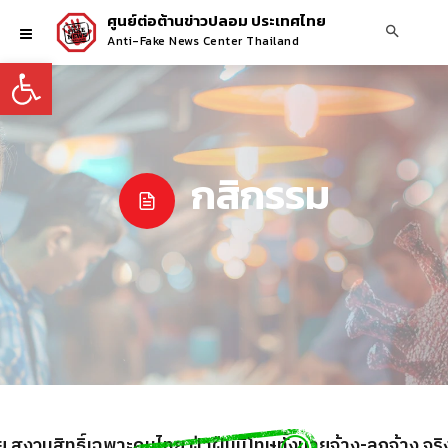
ศูนย์ต่อต้านข่าวปลอม ประเทศไทย
Anti-Fake News Center Thailand
Open toolbar
กสิกรรม
งวนสิทธิ์เฉพาะคนไทย ฝ่าฝืนมีโทษทั้งนายจ้าง-ลูกจ้าง จริ