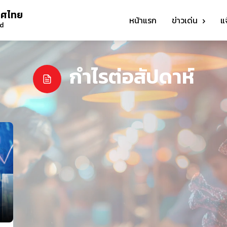
ทศไทย
หน้าแรก
ข่าวเด่น
แ
nd
กำไรต่อสัปดาห์