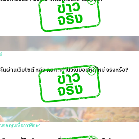
คืนผ่านเว็บไซต์ หลัง กยศ. คำนวณยอดหนี้ใหม่ จริงหรือ?