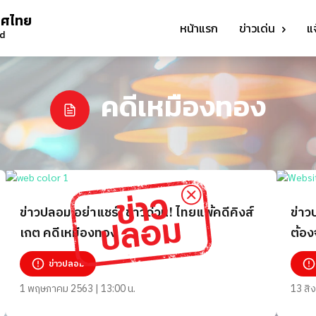
ทศไทย
หน้าแรก
ข่าวเด่น
แ
nd
คดีเหมืองทอง
ข่าวปลอม อย่าแชร์! ข่าวด่วน! ไทยแพ้คดีคิงส์
ข่าว
เกต คดีเหมืองทอง
ต้อง
ข่าวปลอม
1 พฤษภาคม 2563 | 13:00 น.
13 สิ