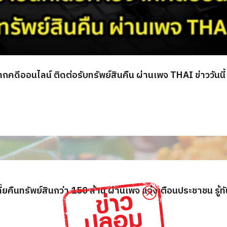
กคดีออนไลน์ ติดต่อรับทรัพย์สินคืน ผ่านเพจ THAI ข่าววันนี้
่ยคืนทรัพย์สินกว่า 150 ล้าน ผ่านเพจ แจ้งเตือนประชาชน รู้ท