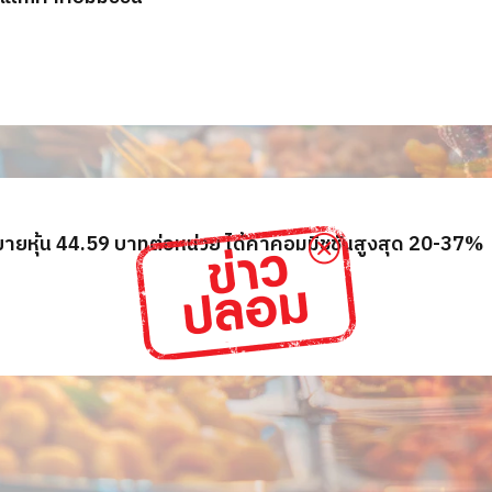
อขายหุ้น 44.59 บาทต่อหน่วย ได้ค่าคอมมิชชันสูงสุด 20-37%