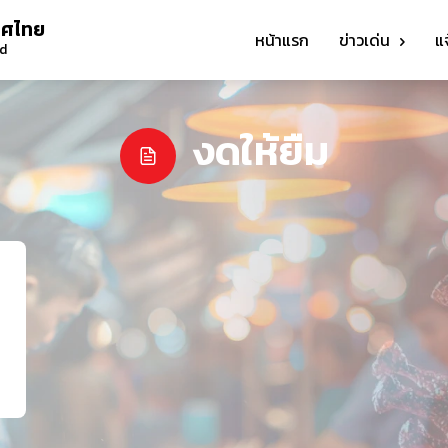
ทศไทย
หน้าแรก
ข่าวเด่น
แ
nd
งดให้ยืม