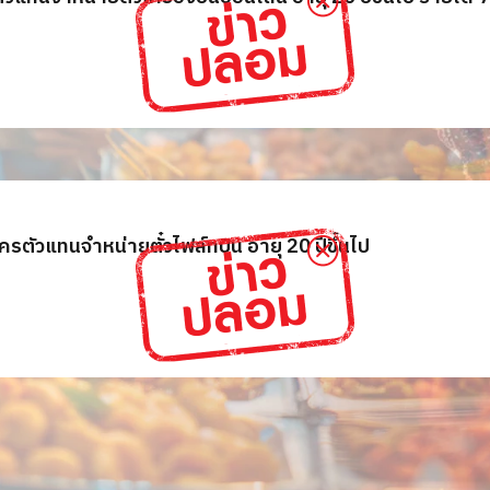
รตัวแทนจำหน่ายตั๋วไฟล์ทบิน อายุ 20 ปีขึ้นไป