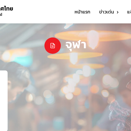
ทศไทย
หน้าแรก
ข่าวเด่น
แ
nd
จุฬา