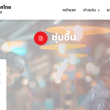
ทศไทย
หน้าแรก
ข่าวเด่น
แ
nd
ชุ่มชื้น
น