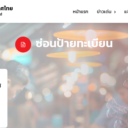
ทศไทย
หน้าแรก
ข่าวเด่น
แ
nd
ซ่อนป้ายทะเบียน
ี