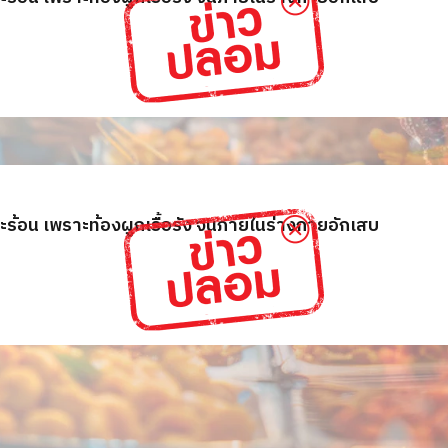
วะร้อน เพราะท้องผูกเรื้อรัง จนภายในร่างกายอักเสบ