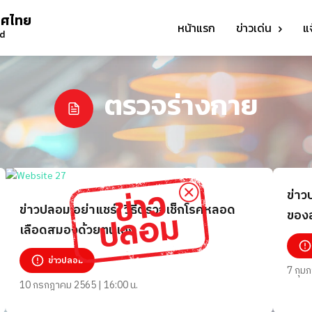
ทศไทย
หน้าแรก
ข่าวเด่น
แ
nd
ตรวจร่างกาย
ข่าว
ข่าวปลอม อย่าแชร์! วิธีตรวจเช็กโรคหลอด
ของ
เลือดสมองด้วยตนเอง
ข่าวปลอม
7 กุมภ
10 กรกฎาคม 2565 | 16:00 น.