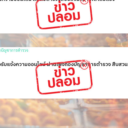
างรับแจ้งความออนไลน์ ผ่านเพจกองบัญชาการตำรวจ สืบ