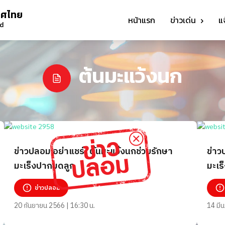
ทศไทย
หน้าแรก
ข่าวเด่น
แ
nd
ต้นมะแว้งนก
ข่าวปลอม อย่าแชร์! ต้นมะแว้งนกช่วยรักษา
ข่าว
มะเร็งปากมดลูก
มะเร
ข่าวปลอม
20 กันยายน 2566 | 16:30 น.
14 มี