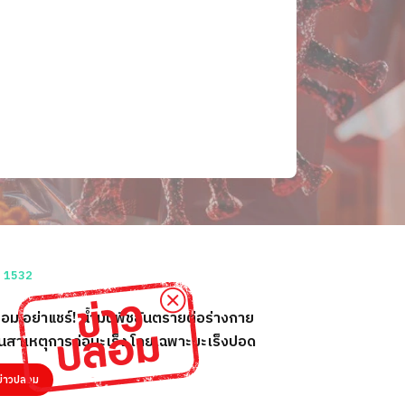
อม อย่าแชร์! น้ำมันพืชอันตรายต่อร่างกาย
็นสาเหตุการก่อมะเร็ง โดยเฉพาะมะเร็งปอด
ข่าวปลอม