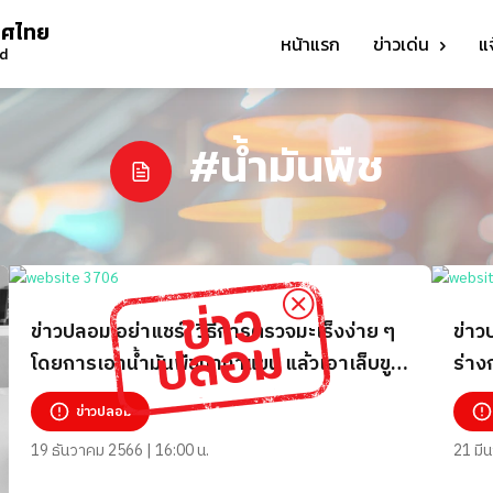
ทศไทย
หน้าแรก
ข่าวเด่น
แ
nd
#น้ำมันพืช
ข่าวปลอม อย่าแชร์! วิธีการตรวจมะเร็งง่าย ๆ
ข่าว
โดยการเอาน้ำมันพืชมาทาแขน แล้วเอาเล็บขูด
ร่าง
ๆ เกา ๆ
เฉพา
ข่าวปลอม
19 ธันวาคม 2566 | 16:00 น.
21 มี