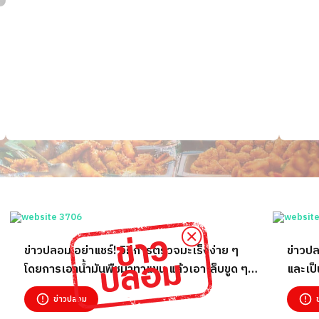
ข่าวปลอม อย่าแชร์! วิธีการตรวจมะเร็งง่าย ๆ
ข่าวปล
โดยการเอาน้ำมันพืชมาทาแขน แล้วเอาเล็บขูด ๆ
และเป
เกา ๆ
ข่าวปลอม