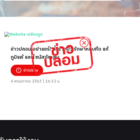
ข่าวปลอม อย่าแชร์! น้ำรากบัว รักษาหอบหืด แก้
ภูมิแพ้ และไซนัสอักเสบ
ข่าวปลอม
4 พฤษภาคม 2563 | 16:32 น.