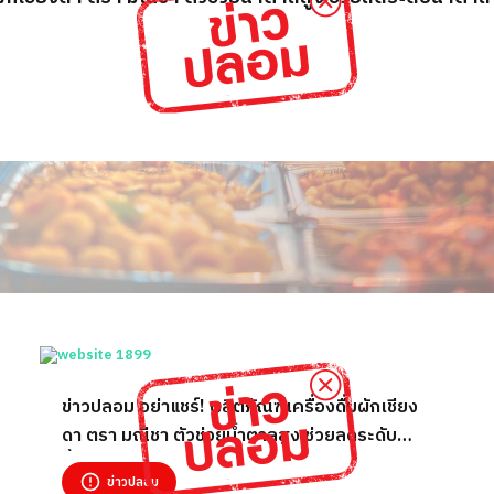
ข่าวปลอม อย่าแชร์! ผลิตภัณฑ์เครื่องดื่มผักเชียง
ดา ตรา มณีชา ตัวช่วยน้ำตาลสูง ช่วยลดระดับ
น้ำตาล ปรับสมดุลความดันให้เป็นปกติได้ และลดไข
ข่าวปลอม
มันสะสมได้