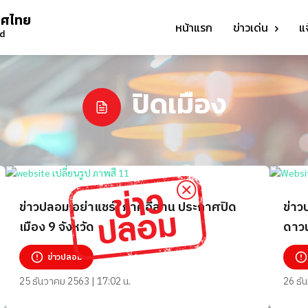
ทศไทย
หน้าแรก
ข่าวเด่น
แ
nd
ปิดเมือง
ข่าวปลอม อย่าแชร์! ภาคอีสาน ประกาศปิด
ข่าว
เมือง 9 จังหวัด
ดาวน
ข่าวปลอม
25 ธันวาคม 2563 | 17:02 น.
26 ธั