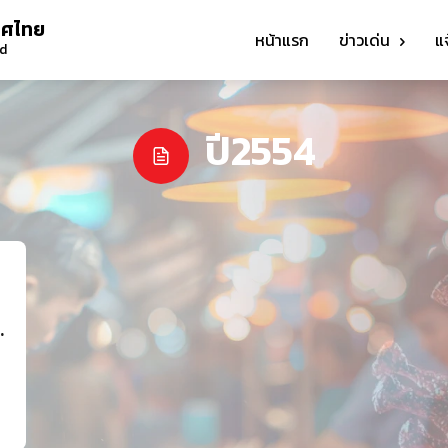
ทศไทย
หน้าแรก
ข่าวเด่น
แ
nd
ปี2554