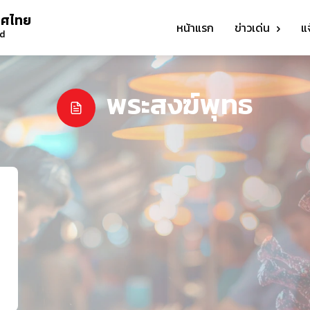
ทศไทย
หน้าแรก
ข่าวเด่น
แ
nd
พระสงฆ์พุทธ