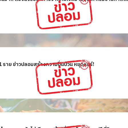
1 ราย ข่าวปลอมสร้างความปั่นป่วน​ หยุดแชร์!