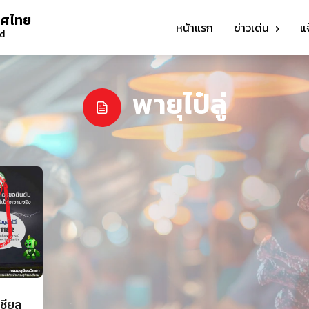
ทศไทย
หน้าแรก
ข่าวเด่น
แ
nd
พายุไป๋ลู่
เชียล