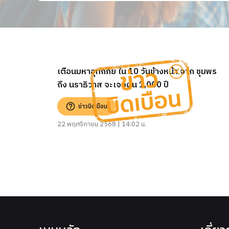
เตือนมหาอุทกภัย ใน 10 วันข้างหน้า จาก ชุมพร
ถึง นราธิวาส จะเจอฝน 1,000 ปี
ข่าวบิดเบือน
22 พฤศจิกายน 2568 | 14:02 น.