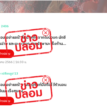
อม อย่าแชร์! ดื่มน้ำสกัดจากใบบัวบก ผักชี
้นฉ่าย และมะระขี้นก ช่วยรักษามะเร็งก้าน
ข่าวปลอม
คม 2566 | 16:30 น.
อม อย่าแชร์! วางโทรศัพท์มือถือไว้หัวนอน
ป็นมะเร็งสมอง
ข่าวปลอม