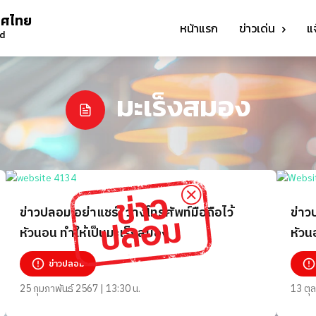
ทศไทย
หน้าแรก
ข่าวเด่น
แ
nd
มะเร็งสมอง
ข่าวปลอม อย่าแชร์! วางโทรศัพท์มือถือไว้
ข่าว
หัวนอน ทำให้เป็นมะเร็งสมอง
หัวน
ข่าวปลอม
25 กุมภาพันธ์ 2567 | 13:30 น.
13 ตุ