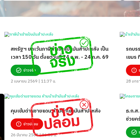
สหรัฐฯ ยกเว้นภาษีนำเข้าแป้งมันสำปะหลัง​ เป็น
รถบรร
เวลา​ 150 วัน​ ตั้งแต่วันที่​ 24 ก.พ.​ - 24​ ก.ค.​ 69
เขมร ท
สำปะห
ข่าวจริง
2 เมษายน 2569 | 11:37 น.
28 มกรา
คุมเข้มด่านชายแดน ห้ามนำเข้ามันสำปะหลัง
ธ.ก.ส.
ช่วยคร
ข่าวปลอม
26 มีนาคม 2568 | 16:00 น.