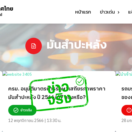
ทศไทย
หน้าแรก
ข่าวเด่น
แ
nd
มันสำปะหลัง
ครม. อนุมัติมาตรการรักษาเสถียรภาพราคา
รถบร
มันสำปะหลัง ปี 2566/67 จริงหรือ?
ของเ
มัน
ข่าวจริง
12 พฤศจิกายน 2566 | 13:30 น.
28 มก