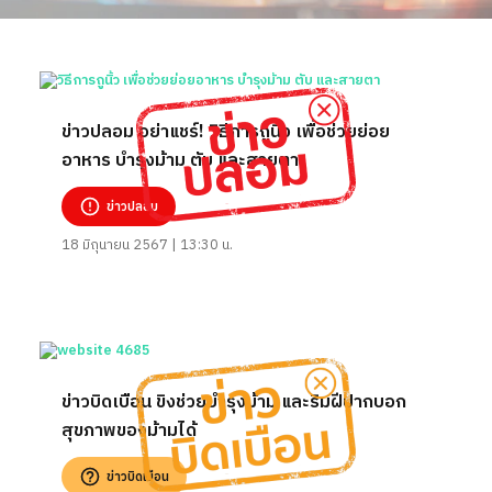
ข่าวปลอม อย่าแชร์! วิธีการถูนิ้ว เพื่อช่วยย่อย
อาหาร บำรุงม้าม ตับ และสายตา
ข่าวปลอม
18 มิถุนายน 2567 | 13:30 น.
ข่าวบิดเบือน ขิงช่วยบำรุงม้าม และริมฝีปากบอก
สุขภาพของม้ามได้
ข่าวบิดเบือน