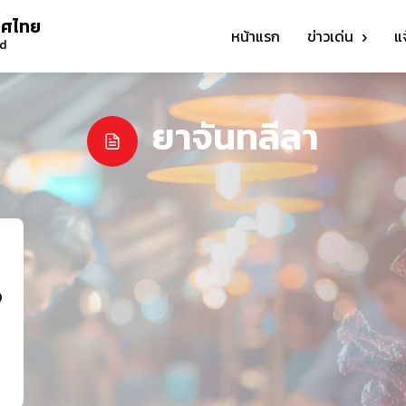
ทศไทย
หน้าแรก
ข่าวเด่น
แ
nd
ยาจันทลีลา
9