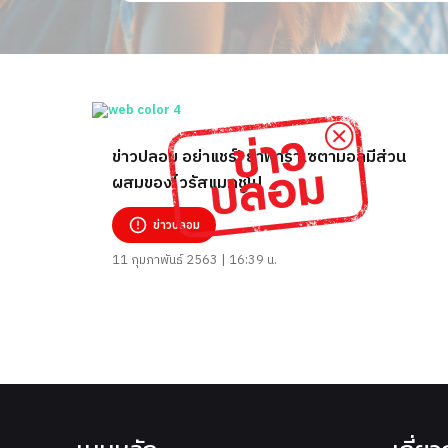
ข่าวปลอม อย่าแชร์! ยาพาราเซตามอลมีส่วน
ผสมของไวรัสแมคชูโป
ข่าวปลอม
11 กุมภาพันธ์ 2563 | 16:39 น.