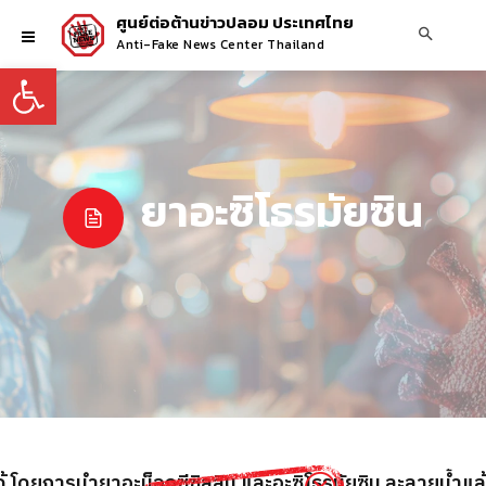
ศูนย์ต่อต้านข่าวปลอม ประเทศไทย
Anti-Fake News Center Thailand
Open toolbar
ยาอะซิโธรมัยซิน
้ โดยการนำยาอะม็อกซีซิลลิน และอะซิโธรมัยซิน ละลายน้ำแล้ว