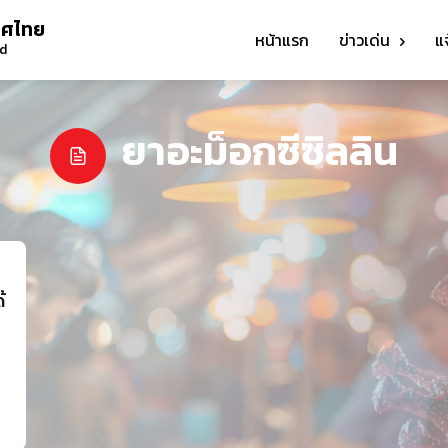
ทศไทย
หน้าแรก
ข่าวเด่น
แ
nd
ยาอะม็อกซีซิลลิน
้