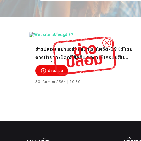
ข่าวปลอม อย่าแชร์! รักษาโรคโควิด-19 ได้ โดย
การนำยาอะม็อกซีซิลลิน และอะซิโธรมัยซิน
ละลายน้ำแล้วดื่ม
ข่าวปลอม
30 กันยายน 2564 | 10:30 น.