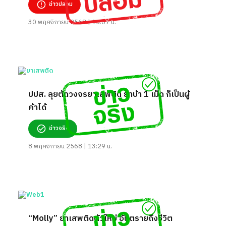
ข่าวปลอม
30 พฤศจิกายน 2568 | 15:07 น.
ปปส. ลุยตัดวงจรยาเสพติด ยาบ้า 1 เม็ด ก็เป็นผู้
ค้าได้
ข่าวจริง
8 พฤศจิกายน 2568 | 13:29 น.
“Molly” ยาเสพติดตัวใหม่ อันตรายถึงชีวิต