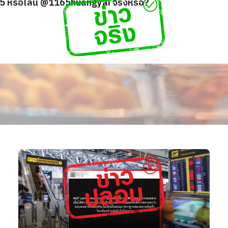
5 หรือไลน์ @1165huangyai จริงหรือ?