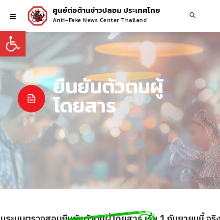
ศูนย์ต่อต้านข่าวปลอม ประเทศไทย
Anti-Fake News Center Thailand
Open toolbar
ยืนยันตัวตนผู้
โดยสาร
ท่าอากาศยานสุวรรณภูมิ เตรียมเปิดใช้งาน