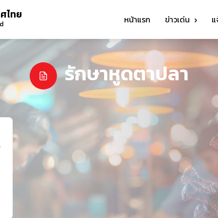
ทศไทย
หน้าแรก
ข่าวเด่น
แ
nd
รักษาหูดตาปลา
ว
า