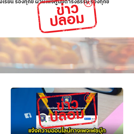
รียน ร้องทุกข์ ผ่านเพจศูนย์ดำรงธรรม ร้องทุกข์