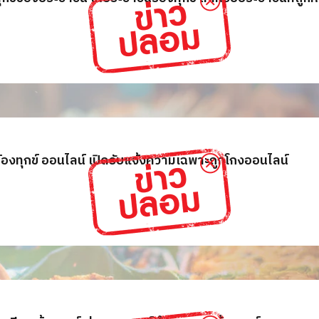
องทุกข์ ออนไลน์ เปิดรับแจ้งความเฉพาะถูกโกงออนไลน์