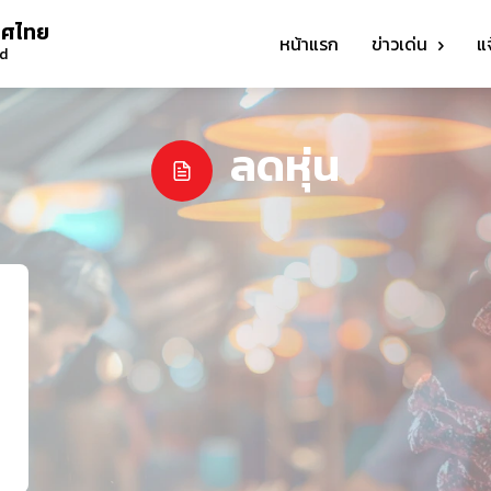
ทศไทย
หน้าแรก
ข่าวเด่น
แ
nd
ลดหุ่น